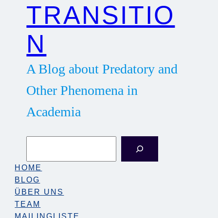
TRANSITIO
N
A Blog about Predatory and
Other Phenomena in
Academia
S
e
a
HOME
r
BLOG
c
ÜBER UNS
h
TEAM
MAILINGLISTE