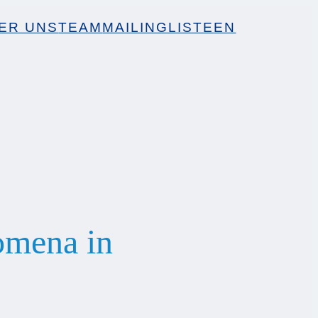
ER UNS
TEAM
MAILINGLISTE
EN
omena in