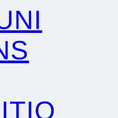
UNI
NS
ITIO