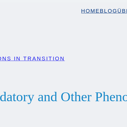
HOME
BLOG
ÜB
NS IN TRANSITION
edatory and Other Phen