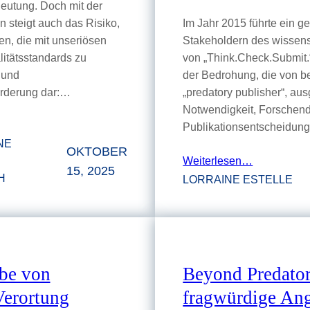
eutung. Doch mit der
 steigt auch das Risiko,
Im Jahr 2015 führte ein 
ten, die mit unseriösen
Stakeholdern des wissens
itätsstandards zu
von „Think.Check.Submit.“
 und
der Bedrohung, die von b
forderung dar:…
„predatory publisher“, au
Notwendigkeit, Forschende
Publikationsentscheidung
NE
OKTOBER
Weiterlesen…
15, 2025
H
LORRAINE ESTELLE
abe von
Beyond Predator
Verortung
fragwürdige Ang