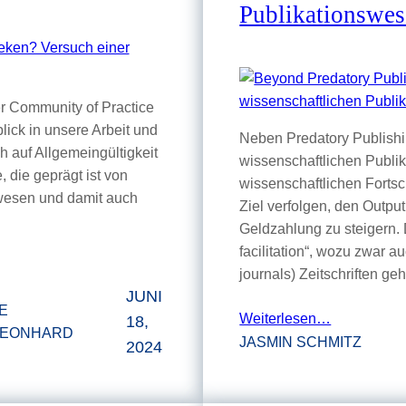
Publikationswe
er Community of Practice
blick in unsere Arbeit und
Neben Predatory Publishi
h auf Allgemeingültigkeit
wissenschaftlichen Publik
, die geprägt ist von
wissenschaftlichen Fortsch
swesen und damit auch
Ziel verfolgen, den Outpu
Geldzahlung zu steigern. D
facilitation“, wozu zwar 
journals) Zeitschriften g
JUNI
E
Weiterlesen…
18,
LEONHARD
JASMIN SCHMITZ
2024